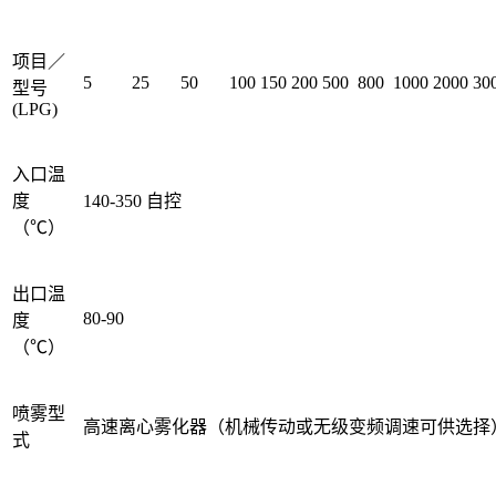
项目／
5
25
50
100
150
200
500
800
1000
2000
30
型号
(LPG)
入口温
度
140-350 自控
（℃）
出口温
80-90
度
（℃）
喷雾型
高速离心雾化器（机械传动或无级变频调速可供选择
式