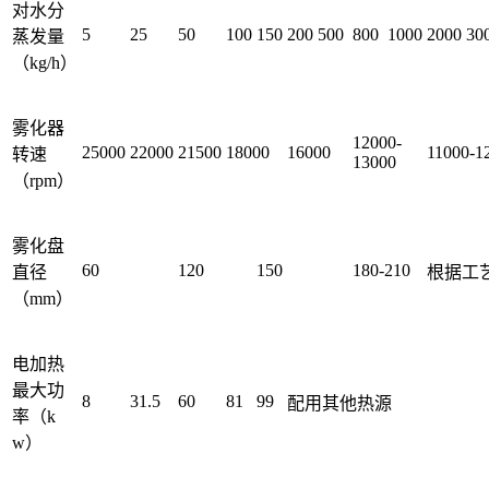
对水分
5
25
50
100
150
200
500
800
1000
2000
30
蒸发量
（kg/h）
雾化器
12000-
25000
22000
21500
18000
16000
11000-1
转速
13000
（rpm）
雾化盘
60
120
150
180-210
直径
根据工
（mm）
电加热
最大功
8
31.5
60
81
99
配用其他热源
率（k
w）