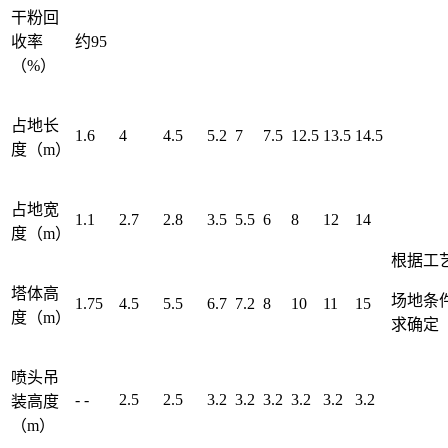
干粉回
收率
约95
（%）
占地长
1.6
4
4.5
5.2
7
7.5
12.5
13.5
14.5
度（m）
占地宽
1.1
2.7
2.8
3.5
5.5
6
8
12
14
度（m）
根据工
塔体高
场地条
1.75
4.5
5.5
6.7
7.2
8
10
11
15
度（m）
求确定
喷头吊
- -
2.5
2.5
3.2
3.2
3.2
3.2
3.2
3.2
装高度
（m）